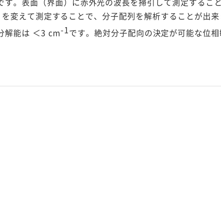
です。表面（界面）に赤外光の波長を掃引して測定するこ
PP）を変えて測定することで、分子配列を解析することが出来
-1
、分解能は ＜3 cm
です。絶対分子配向の決定が可能な位相