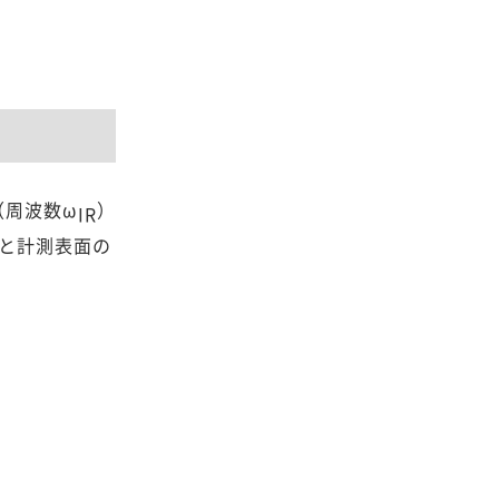
（周波数ω
）
IR
と計測表面の