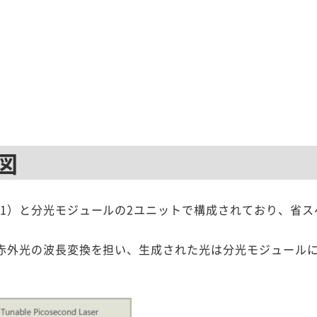
図
501）と分光モジュールの2ユニットで構成されており、省
よび赤外光の波長変換を担い、生成された光は分光モジュール