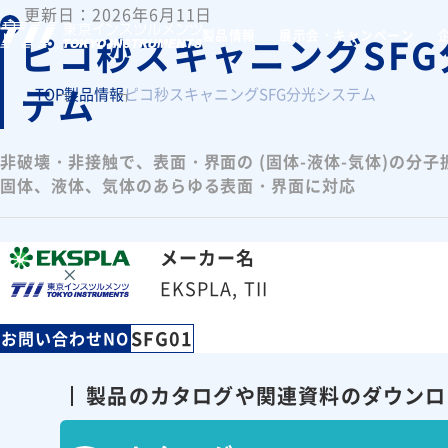
更新日：2026年6月11日
製品情報
展示会・キャンペーン
ピコ秒スキャニングSF
テム
TOP
製品情報
ピコ秒スキャニングSFG分光システム
非破壊・非接触で、表面・界面の (固体-液体-気体)の分
固体、液体、気体のあらゆる表面・界面に対応
メーカー名
EKSPLA, TII
SFG01
お問い合わせNO
製品のカタログや関連資料の
ダウンロ