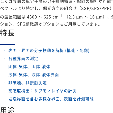
しくは界面の単分子層の分子振動構造・配向の解析が可能
ペクトルより特定し、偏光方向の組合せ（SSP/SPS/P
-1
の波長範囲は 4300 ～ 625 cm
（2.3 μm ～ 16 μm）
ション、SFG顕微鏡オプションもご用意しています。
特長
表面・界面の分子振動を解析 (構造・配向)
各種界面の測定
固体-気体、固体-液体
液体-気体、液体-液体界面
非破壊、非接触測定
高感度検出：サブモノレイヤの計測
埋没界面を含む多様な界面、表面を計測可能
用途