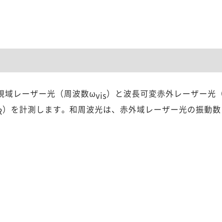
視域レーザー光（周波数ω
）と波長可変赤外レーザー光
vis
）を計測します。和周波光は、赤外域レーザー光の振動数
R