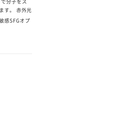
とで分子をス
ます。 赤外光
敏感SFGオプ