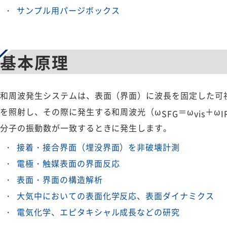
サンプル用パージボックス
基本原理
和周波発生システムは、表面（界面）に波長を固定した可
を照射し、その際に発生する和周波光（ω
＝ω
＋ω
SFG
vis
I
分子の振動数が一致するときに発生します。
接着・接合界面（埋没界面）を非破壊計測
電極・触媒表面の界面反応
表面・界面の構造解析
大気中においての表面化学反応、表面ダイナミクス
電気化学、エピタキシャル成長などの研究