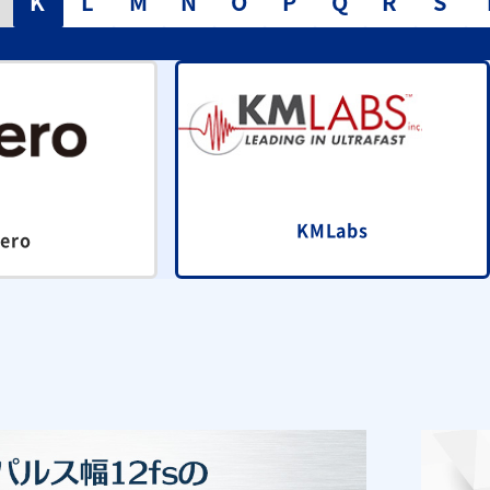
K
L
M
N
O
P
Q
R
S
KMLabs
ero