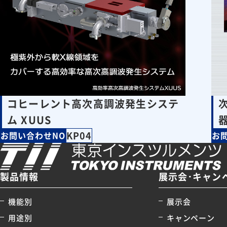
コヒーレント高次高調波発生システ
ム XUUS
器
KP04
お問い合わせNO
お
製品情報
展示会･キャン
機能別
展示会
用途別
キャンペーン