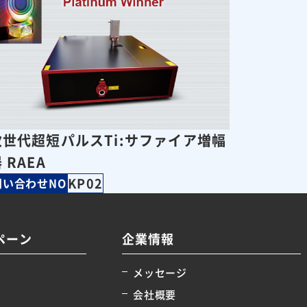
次世代超短パルスTi:サファイア増幅
 RAEA
KP02
問い合わせNO
ペーン
企業情報
メッセージ
会社概要