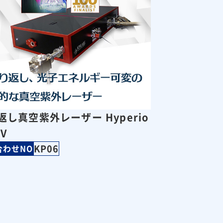
返し真空紫外レーザー Hyperio
UV
KP06
合わせNO