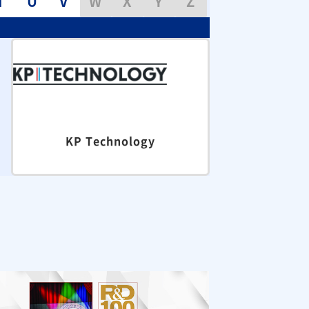
T
U
V
W
X
Y
Z
KP Technology