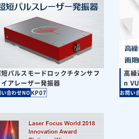
超短パルスモードロックチタンサフ
高繰
ァイアレーザー発振器
n V
KP07
問い合わせNO
お問い