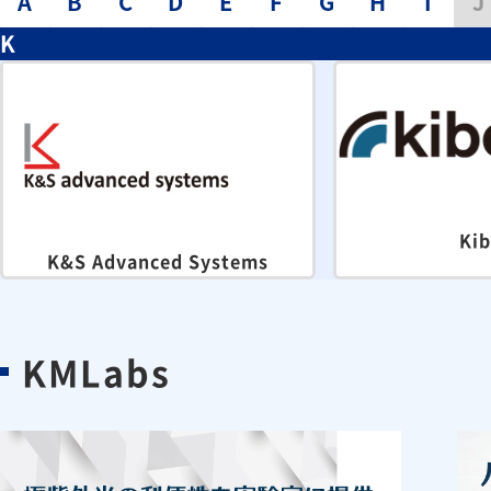
A
B
C
D
E
F
G
H
I
J
K
Kib
K&S Advanced Systems
KMLabs