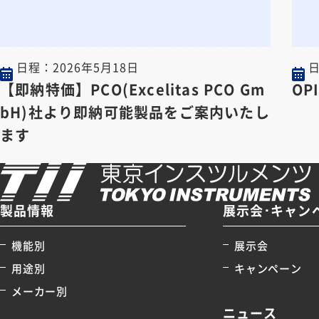
日程：
2026年5月18日
【即納特価】PCO(Excelitas PCO Gm
OPI
bH)社より即納可能製品をご案内いたし
ます
製品情報
展示会･キャン
機能別
展示会
用途別
キャンペーン
メーカー別
ニュース