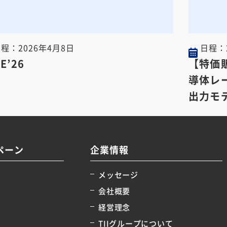
日程：
2026年4月8日
日程：
E’26
【特価
導体レー
出力モ
格”で
ペーン
企業情報
メッセージ
会社概要
経営理念
TIIグループについて