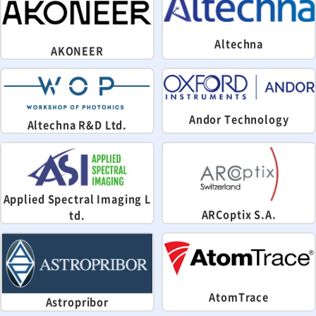
Altechna
AKONEER
Andor Technology
Altechna R&D Ltd.
Applied Spectral Imaging L
ARCoptix S.A.
td.
AtomTrace
Astropribor