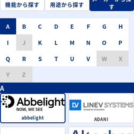
機能から探す
用途から探す
す
A
B
C
D
E
F
G
H
I
J
K
L
M
N
O
P
Q
R
S
T
U
V
W
X
Y
Z
A
abbelight
ADANI