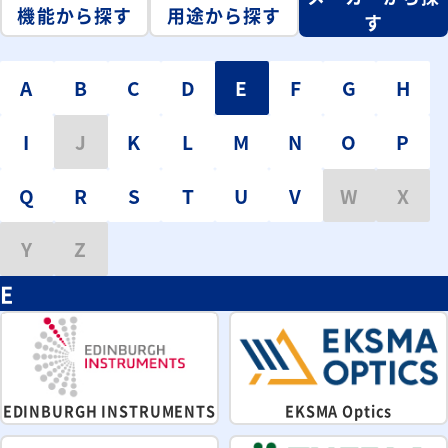
機能から探す
用途から探す
す
A
B
C
D
E
F
G
H
I
J
K
L
M
N
O
P
Q
R
S
T
U
V
W
X
Y
Z
E
EDINBURGH INSTRUMENTS
EKSMA Optics