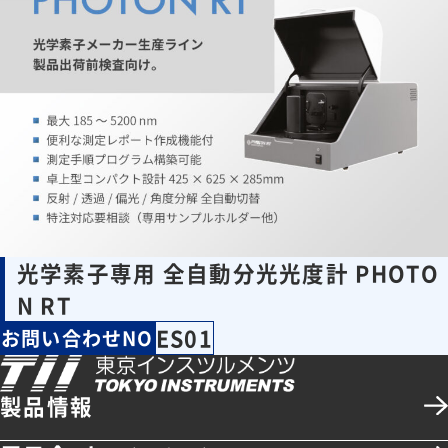
光学素子専用 全自動分光光度計 PHOTO
N RT
ES01
お問い合わせNO
製品情報