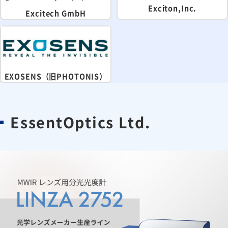
Exciton,Inc.
Excitech GmbH
EXOSENS（旧PHOTONIS）
EssentOptics Ltd.