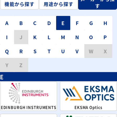
機能から探す
用途から探す
す
A
B
C
D
E
F
G
H
I
J
K
L
M
N
O
P
Q
R
S
T
U
V
W
X
Y
Z
E
EDINBURGH INSTRUMENTS
EKSMA Optics