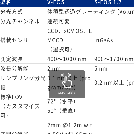
型名
V-EOS
S-EOS 1.7
分光方式
体積型透過グレーティング (Volume B
分光チャンネル
連続可変
CCD、sCMOS、E
搭載センサー
MCCD
InGaAs
（選択可）
測定波長
400～1000 nm
900～1700 nm
波長分解能
2 nm
5 nm
サンプリング分光
0.1 nm以上 (pro
0.2 nm以上 (pr
幅
gramable)
scrollable
標準FOV
72°（水平）
（カスタマイズ
－
50°（垂直）
可）
2mm @1.2m wit
空間分解能
h FOV of1.85m×
－