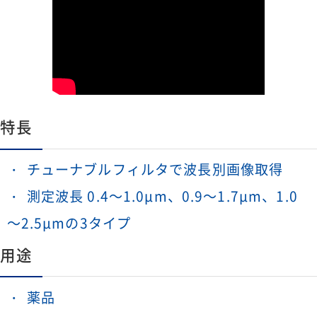
特長
チューナブルフィルタで波長別画像取得
測定波長 0.4～1.0μm、0.9～1.7μm、1.0
～2.5μmの3タイプ
用途
薬品