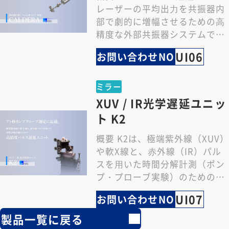
レーザーの平均出⼒を共振器内
部で劇的に増幅させるための⾼
精度な外部共振器システムで
す。数10MHzという⾼い繰り返
UI06
お問い合わせNO
し周波数を維…
ミラー
XUV / IR光学遅延ユニッ
ト K2
概要 K2は、極端紫外線（XUV）
や軟X線と、⾚外線（IR）パル
スを⽤いた時間分解計測（ポン
プ・プローブ実験）のための⾼
精度パルス遅延ユニットです。
UI07
お問い合わせNO
UFI社が誇…
製品一覧に戻る