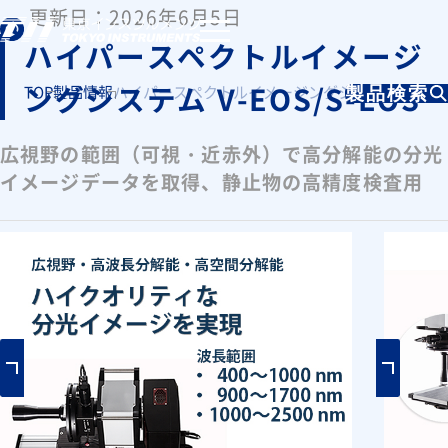
更新日：2026年6月5日
ハイパースペクトルイメージ
ングシステム V-EOS/S-EOS
TOP
製品情報
ハイパースペクトルイメージングシステム V-EOS/S
製品検索
広視野の範囲（可視・近赤外）で高分解能の分光
イメージデータを取得、静止物の高精度検査用