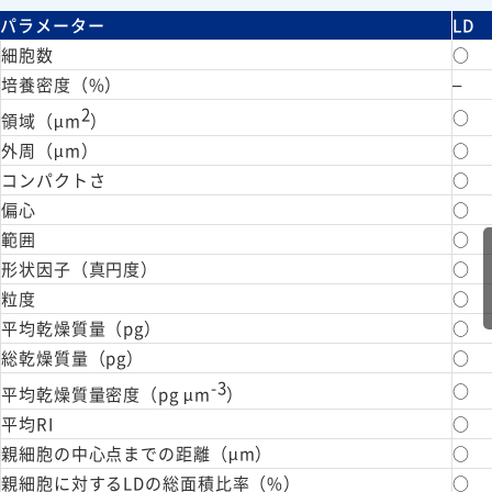
パラメーター
LD
細胞数
○
培養密度（%）
–
2
○
領域（µm
）
外周（µm）
○
コンパクトさ
○
偏心
○
範囲
○
形状因子（真円度）
○
粒度
○
平均乾燥質量（pg）
○
総乾燥質量（pg）
○
-3
○
平均乾燥質量密度（pg µm
）
平均RI
○
親細胞の中心点までの距離（µm）
○
親細胞に対するLDの総面積比率（%）
○