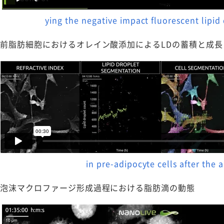
ying the negative impact fluorescent lipid
前脂肪細胞におけるオレイン酸添加によるLDの蓄積と成長
in pre-adipocyte cells after the a
泡沫マクロファージ形成過程における脂肪滴の動態