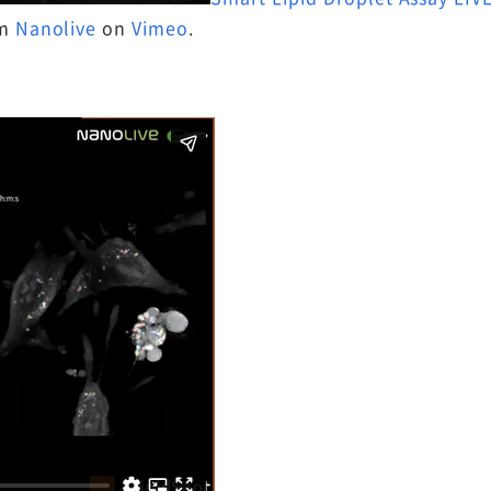
om
Nanolive
on
Vimeo
.