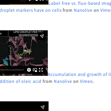
Label-free vs. fluo-based imag
 droplet markers have on cells
from
Nanolive
on
Vime
Accumulation and growth of li
ddition of oleic acid
from
Nanolive
on
Vimeo
.