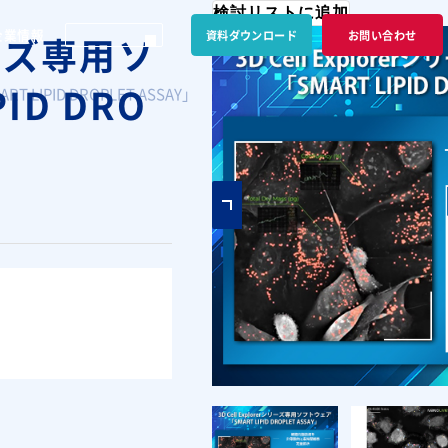
検討リストに追加
企業情報
資料ダウンロード
お問い合わせ
シリーズ専用ソ
ID DRO
 LIPID DROPLET ASSAY」