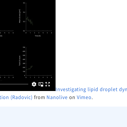
Investigating lipid droplet dy
ion (Radovic)
from
Nanolive
on
Vimeo
.