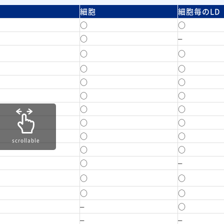
細胞
細胞毎のLD
○
○
○
–
○
○
○
○
○
○
○
○
○
○
○
○
○
○
scrollable
○
○
○
–
○
○
○
○
–
○
–
–