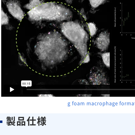
g foam macrophage format
製品仕様