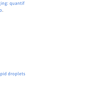
ing: quantif
o
.
pid droplets