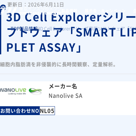
更新日：2026年6月11日
製品情報
展示会・キャンペーン
3D Cell Explorer
フトウェア「SMART LIP
TOP
製品情報
3D Cell Explorerシリーズ専用ソフトウェア「SMART
PLET ASSAY」
細胞内脂肪滴を非侵襲的に長時間観察、定量解析。
メーカー名
Nanolive SA
NL05
お問い合わせNO