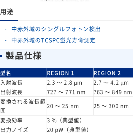
用途
中赤外域のシングルフォトン検出
中⾚外域のTCSPC蛍光寿命測定
製品仕様
型名
REGION 1
REGION 2
入射波長
2.3 ～ 2.8 µm
2.7 ～ 4.2 µm
出射波長
727 ～ 771 nm
763 ～ 849 nm
変換される波長範
20 ～ 25 nm
25 ～ 300 nm
囲
変換効率
3 %（典型値）
出力ノイズ
20 pW（典型値）