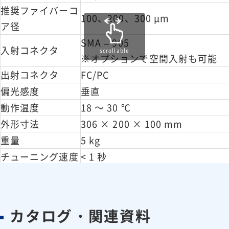
推奨ファイバーコ
100、200、300 μm
ア径
SMA – 905
入射コネクタ
scrollable
※オプションで空間入射も可能
出射コネクタ
FC/PC
偏光感度
垂直
動作温度
18 ～ 30 ℃
外形寸法
306 × 200 × 100 mm
重量
5 kg
チューニング速度
< 1 秒
インターフェース
USB
カタログ・関連資料