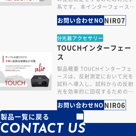
系です。 本インターフェース
は、中赤外線光源光源 AURALIS
NIR07
お問い合わせNO
と…
分光器アクセサリー
TOUCHインターフェー
ス
製品概要 TOUCHインターフェ
ースは、反射測定において光を
試料へ導入し、試料からの反射
光を効率的に回収するための測
定機器です。 中赤外光源を内蔵
NIR06
お問い合わせNO
しており、試料…
製品一覧に戻る
CONTACT US