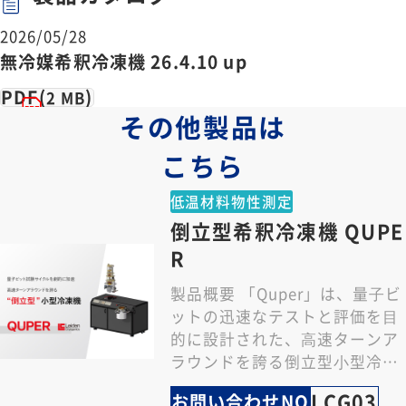
2026/05/28
無冷媒希釈冷凍機 26.4.10 up
PDF(
)
2 MB
その他製品は
こちら
低温材料物性測定
倒立型希釈冷凍機 QUPE
R
製品概要 「Quper」は、量⼦ビ
ットの迅速なテストと評価を⽬
的に設計された、⾼速ターンア
ラウンドを誇る倒立型⼩型冷凍
機です。 特長 圧倒的な冷却 /
LCG03
お問い合わせNO