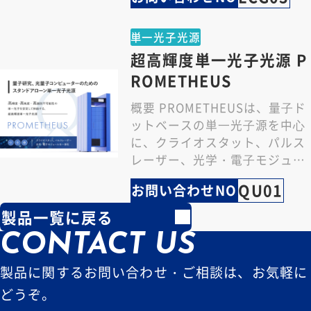
昇温スピ…
単一光子光源
超高輝度単一光子光源 P
ROMETHEUS
概要 PROMETHEUSは、量⼦ド
ットベースの単⼀光⼦源を中⼼
に、クライオスタット、パルス
レーザー、光学・電⼦モジュー
ルを⼀体化したオールインワン
QU01
お問い合わせNO
単⼀光⼦光源…
製品一覧に戻る
CONTACT US
製品に関するお問い合わせ・ご相談は、お気軽に
どうぞ。