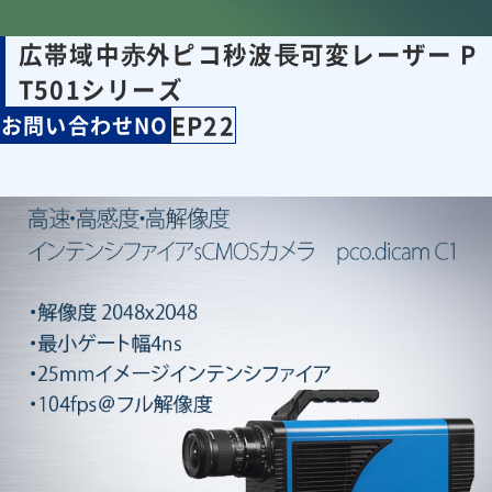
広帯域中⾚外ピコ秒波⻑可変レーザー P
T501シリーズ
EP22
お問い合わせNO