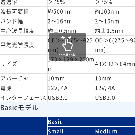
透過率
＞75%
＞75%
波長可変幅
約500nm
約100nm
バンド幅
2～16nm
2～16nm
中心波長精度
約±0.5nm
約±0.5nm
OD＞6(275～925
OD＞6(275～9
平均光学濃度
nm)
nm)
scrollable
170×129×200m
サイズ
48×92×64m
m
アパーチャ
10mm
10mm
電源
12V, 4A
12V, 4A
インターフェース
USB2.0
USB2.0
Basicモデル
Basic
Small
Medium