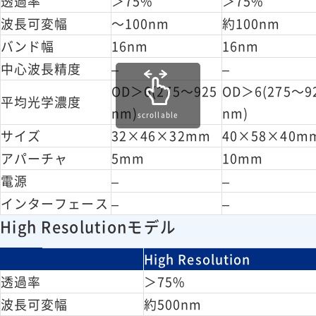
透過率
＞75%
＞75%
波長可変幅
～100nm
約100nm
バンド幅
16nm
16nm
中心波長精度
–
–
OD＞6(275～925
OD＞6(275～9
平均光学濃度
nm)
nm)
scrollable
サイズ
32×46×32mm
40×58×40m
アパーチャ
5mm
10mm
電源
–
–
インターフェース
–
–
High Resolutionモデル
High Resolution
透過率
＞75%
波長可変幅
約500nm