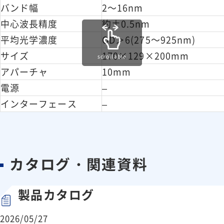
バンド幅
2～16nm
中心波長精度
約±0.5nm
平均光学濃度
OD＞6(275～925nm)
サイズ
170×129×200mm
scrollable
アパーチャ
10mm
電源
–
インターフェース
–
カタログ・関連資料
製品カタログ
2026/05/27