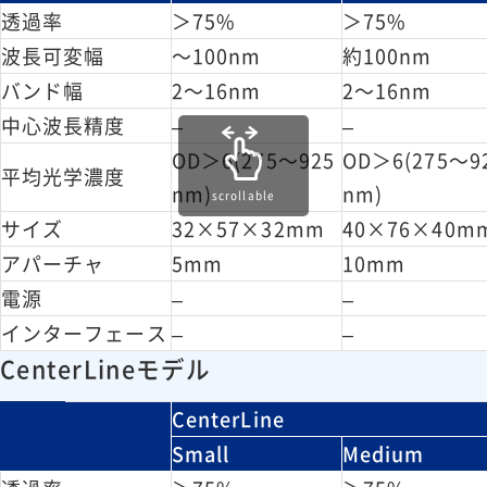
透過率
＞75%
＞75%
波長可変幅
～100nm
約100nm
バンド幅
2～16nm
2～16nm
中心波長精度
–
–
OD＞6(275～925
OD＞6(275～9
平均光学濃度
nm)
nm)
scrollable
サイズ
32×57×32mm
40×76×40m
アパーチャ
5mm
10mm
電源
–
–
インターフェース
–
–
CenterLineモデル
CenterLine
Small
Medium