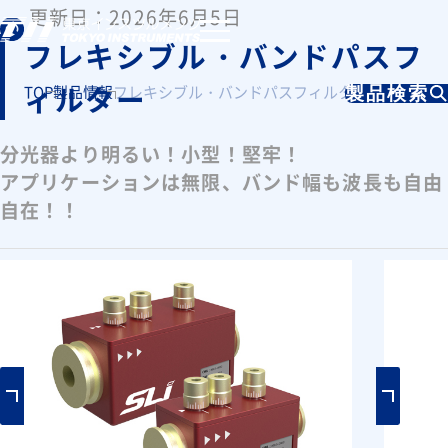
更新日：2026年6月5日
フレキシブル・バンドパスフ
ィルター
TOP
製品情報
フレキシブル・バンドパスフィルター
製品検索
分光器より明るい！小型！堅牢！
アプリケーションは無限、バンド幅も波長も自由
自在！！