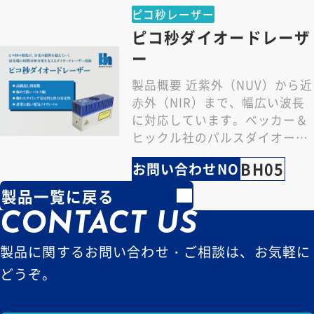
ピコ秒レーザー
ピコ秒ダイオードレーザ
ー
製品概要 近紫外（NUV）から近
⾚外（NIR）まで、幅広い波⻑
に対応しています。ベッカー＆
ヒックル社のパルスダイオード
レーザーは、⻑年にわたる精密
BH05
お問い合わせNO
光学技術の蓄積…
製品一覧に戻る
CONTACT US
製品に関するお問い合わせ・ご相談は、お気軽に
どうぞ。