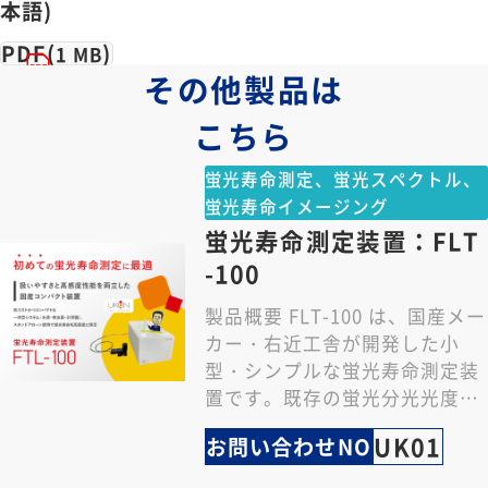
本語)
PDF(
)
1 MB
その他製品は
こちら
蛍光寿命測定、蛍光スペクトル、
蛍光寿命イメージング
蛍光寿命測定装置：FLT
-100
製品概要 FLT-100 は、国産メー
カー・右近工舎が開発した小
型・シンプルな蛍光寿命測定装
置です。既存の蛍光分光光度計
（例 : 日立 F-7000 シリーズ）
UK01
お問い合わせNO
…