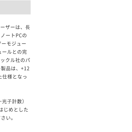
レーザーは、⻑
ノートPCの
ザーモジュー
ュールとの完
ヒックル社のパ
製品は、+12
た仕様となっ
⼀光⼦計数）
はじめとした
ださい。