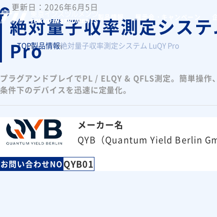
更新日：2026年6月5日
製品情報
展示会・キャンペーン
絶対量子収率測定システム
Pro
TOP
製品情報
絶対量子収率測定システム LuQY Pro
プラグアンドプレイでPL / ELQY & QFLS測定。簡単
条件下のデバイスを迅速に定量化。
メーカー名
QYB（Quantum Yield Berlin 
QYB01
お問い合わせNO