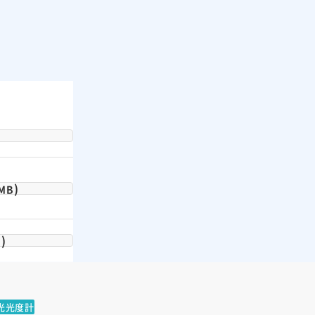
)
 MB
)
B
光光度計