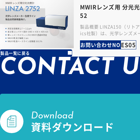
MWIRレンズ用 分光光度
52
製品概要 LINZA150（リトア
ics社製）は、光学レンズ
製品出荷前検査向けに特化さ
ES05
お問い合わせNO
用の分光…
製品一覧に戻る
CONTACT U
Download
資料ダウンロード