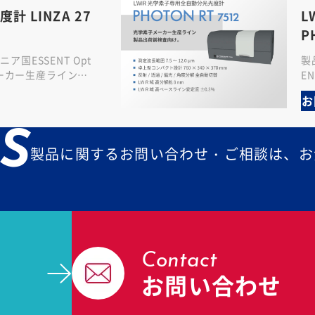
計 LINZA 27
L
P
ニア国ESSENT Opt
製
メーカー生産ライン・
E
れたMWIRレンズ専
イ
お
ッ
S
製品に関するお問い合わせ・ご相談は、お
Contact
お問い合わせ