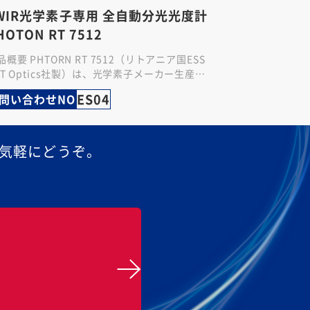
WIR光学素子専用 全自動分光光度計
HOTON RT 7512
品概要 PHTORN RT 7512（リトアニア国ESS
NT Optics社製）は、光学素子メーカー生産ラ
ン・製品出荷前検査向けに特化された、フラ
ES04
問い合わせNO
トな光…
気軽にどうぞ。