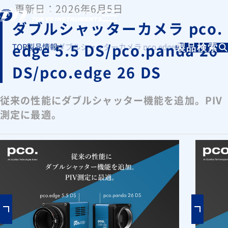
更新日：2026年6月5日
ダブルシャッターカメラ pco.
edge 5.5 DS/pco.panda 26
TOP
製品情報
ダブルシャッターカメラ pco.edge 5.5 DS/pco.panda 
製品検索
DS/pco.edge 26 DS
従来の性能にダブルシャッター機能を追加。PIV
測定に最適。