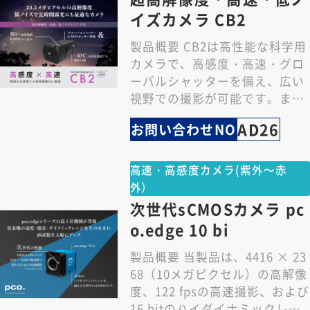
イズカメラ CB2
製品概要 CB2は高性能な科学用
カメラで、高感度・高速・グロ
ーバルシャッターを備え、広い
視野での撮影が可能です。ま
た、暗電流が非常に低いので、
AD26
お問い合わせNO
微弱な光環境での長…
高速・高感度カメラ(紫外～赤
外）
次世代sCMOSカメラ pc
o.edge 10 bi
製品概要 当製品は、4416 × 23
68（10メガピクセル）の高解像
度、122 fpsの高速撮影、および
16 bitのハイダイナミックレン