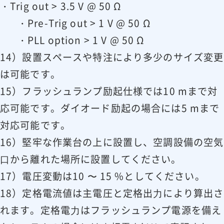
使⽤環境クラス
ISO Class7
・Trig out > 3.5 V @ 50 Ω
・Pre-Trig out > 1 V @ 50 Ω
・PLL option > 1 V @ 50 Ω
14）設置スペースや特注により多少のサイズ変更
は可能です。
15）フラッシュランプ励起仕様では10 mまで対
応可能です。ダイオード励起の場合には5 mまで
対応可能です。
16）堅牢な作業台の上に設置し、空調設備の空気
⼝から離れた場所に設置してください。
17）電圧変動は10 〜 15 %としてください。
18）定格電流値は主電圧と定格出⼒により算出さ
れます。定格電⼒はフラッシュランプ電源を備え