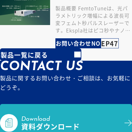
製品概要 FemtoTuneは、光パ
ラメトリック増幅による波⻑可
変フェムト秒パルスレーザーで
す。Ekspla社はピコ秒やナノ秒
の波⻑可変レーザーシステム、
EP47
お問い合わせNO
1 J…
製品一覧に戻る
CONTACT US
製品に関するお問い合わせ・ご相談は、お気軽に
どうぞ。
Download
資料ダウンロード