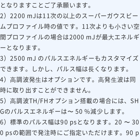
≤ 30 μrad
≤ 20 μrad
となりますことご了承願います。
11)
安定性
2）2200 mJは11次の以上のスーパーガウスビー
ビーム拡がり⾓
≤ 0.5 mrad
ムプロファイル時の値です。11次よりも⼩さい空
12)
> 200 : 1
プレパルス⽐
間プロファイルの場合は2000 mJが最⼤エネルギ
13)
光学パルスジッター
ーとなります。
Trig out
≤ 100 ps
3）2500 mJ のパルスエネルギーもカスタマイズ
Pre-Trig out
≤ 50 ps
できます。しかし、パルス幅は⻑くなります。
PLL option
≤ 2 ps
偏光
直線
4）⾼調波発⽣はオプションです。⾼発⽣波は同
14)
時に取り出すことができません。
⼨法
1500 x 3600 x 500
1500 x 3600 x 5
5）⾼調波TH/FHオプション搭載の場合には、SH
レーザーヘッド
mm
mm
Gのパルスエネルギーは〜 50 %減少します。
（W x L x H）
2 pc
4 pc
6）標準のパルス幅は90 psとなります。20 〜 30
553 x 600 x 1800
553 x 600 x 180
0 psの範囲で発注時にご指定いただけます。90 p
電源
mm
mm