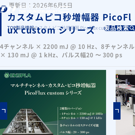
更新日：2026年6月5日
カスタムピコ秒増幅器 PicoFl
ux custom シリーズ
TOP
製品情報
カスタムピコ秒増幅器 PicoFlux custom シリーズ
製品検索
4チャンネル × 2200 mJ @ 10 Hz、8チャンネル
× 130 mJ @ 1 kHz、パルス幅20 〜 300 ps