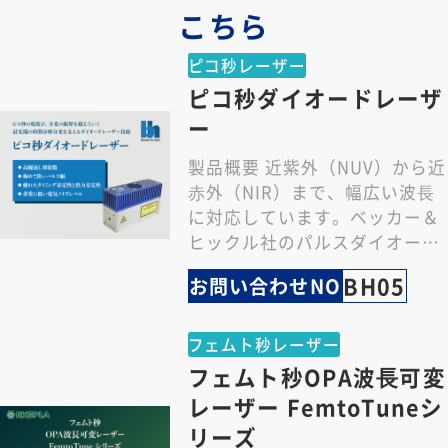
こちら
ピコ秒レーザー
ピコ秒ダイオードレーザ
ー
製品概要 近紫外（NUV）から近
⾚外（NIR）まで、幅広い波⻑
に対応しています。ベッカー＆
ヒックル社のパルスダイオード
レーザーは、⻑年にわたる精密
BH05
お問い合わせNO
光学技術の蓄積…
フェムト秒レーザー
フェムト秒OPA波⻑可変
レーザー FemtoTuneシ
リーズ