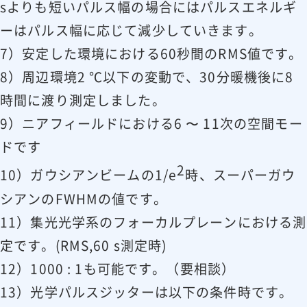
sよりも短いパルス幅の場合にはパルスエネルギ
4 pc
4 pc
ーはパルス幅に応じて減少していきます。
アンビリカル
5 m
2.5 m
7）安定した環境における60秒間のRMS値です。
15)
ケーブル⻑
8）周辺環境2 ℃以下の変動で、30分暖機後に8
16)
ユーティリティ
時間に渡り測定しました。
208,380 or 400 V AC
要求電源
9）ニアフィールドにおける6 〜 11次の空間モー
17)
3 相、50 / 60 Hz
ドです
18)
≤40 kVA
≤60 kVA
消費電⼒
2
10）ガウシアンビームの1/e
時、スーパーガウ
≤40 l / min,
≤ 40 l / min,
シアンのFWHMの値です。
冷却⽔要求
2 bar,
2 bar,
11）集光光学系のフォーカルプレーンにおける測
max15 ℃
max15 ℃
使⽤中の環境温度
22 ± 2 ℃
定です。(RMS,60 s測定時)
環境温度
15 〜 35℃
12）1000 : 1も可能です。（要相談）
環境湿度
≤ 80 %
13）光学パルスジッターは以下の条件時です。