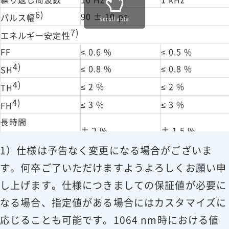
6)
90 ± 10 ps
パルス幅
scrollable
7)
エネルギー安定性
FF
≤ 0.6 %
≤ 0.5 %
4)
≤ 0.8 %
≤ 0.8 %
SH
4)
≤ 2 %
≤ 2 %
TH
4)
≤ 3 %
≤ 3 %
FH
⻑時間
± 2 %
± 1.5 %
8)
出⼒ドリフト
1）仕様は予告なく変更になる場合がございま
スーパー
スーパー
ビーム
す。何卒ご了いただけますようよろしくお願い申
9)
9)
プロファイル
ガウシアン
ガウシアン
し上げます。仕様につきましての保証値が必要に
なる場合、指定値がある場合にはカスタマイズに
10)
〜 23 mm
〜 7 mm
ビーム径
応じることも可能です。1064 nm時における値
ビーム位置