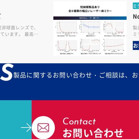
ミ
ズ
N
精密非球面レンズで、
製
ています。 最高の
ミ
損傷閾値を持つよう
タ
お
レン…
ム
S
製品に関するお問い合わせ・ご相談は、お
Contact
お問い合わせ