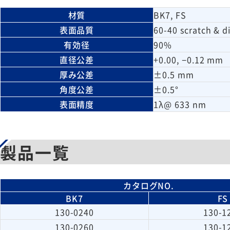
材質
BK7, FS
表面品質
60-40 scratch & d
有効径
90%
直径公差
+0.00, −0.12 mm
厚み公差
±0.5 mm
角度公差
±0.5°
表面精度
1λ@ 633 nm
製品一覧
カタログNO.
BK7
FS
130-0240
130-1
130-0260
130-1