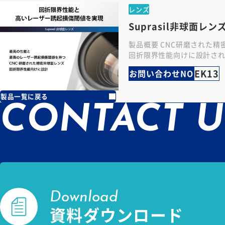
レンズ
Suprasil非球面レン
製品概要 CNC研磨された
回折限界性能向けに設計され
性能と最高のレーザー誘起
EK13
お問い合わせNO
に特別に設計された非球面
製品一覧に戻る
CONTACT U
Download
資料ダウンロード