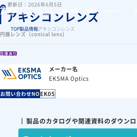
更新日：2026年6月5日
製品情報
展示会・キャンペーン
アキシコンレンズ
TOP
製品情報
アキシコンレンズ
円錐レンズ（conical lens)
在庫あり
メーカー名
EKSMA Optics
EK05
お問い合わせNO
製品のカタログや関連資料の
ダウンロ