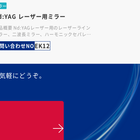
ラー
d:YAG レーザー用ミラー
品概要 Nd:YAGレーザー用のレーザーライン
ラー、二波長ミラー、ハーモニックセパレー
、アウトプットカップラ、リアミラー、ビー
EK12
問い合わせNO
スプリッタなど、幅広いレー…
気軽にどうぞ。