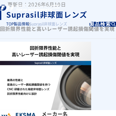
更新日：2026年6月10日
Suprasil非球面レンズ
TOP
製品情報
Suprasil非球面レンズ
製品検索
回折限界性能と高いレーザー誘起損傷閾値を実現
メーカー名