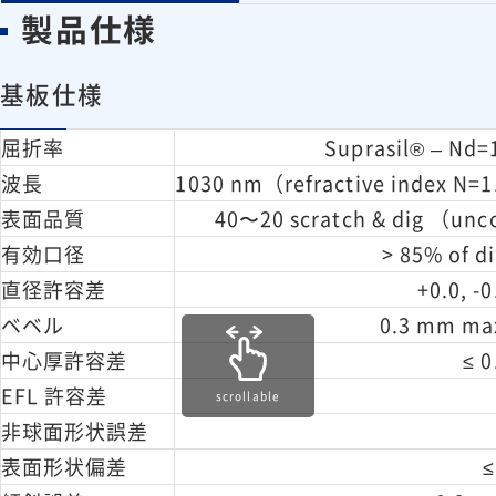
製品仕様
基板仕様
屈折率
Suprasil® – Nd=
波長
1030 nm（refractive index N=
表面品質
40〜20 scratch & dig （un
有効口径
> 85% of d
直径許容差
+0.0, -
ベベル
0.3 mm ma
中心厚許容差
≤ 
EFL 許容差
scrollable
非球面形状誤差
表面形状偏差
≤