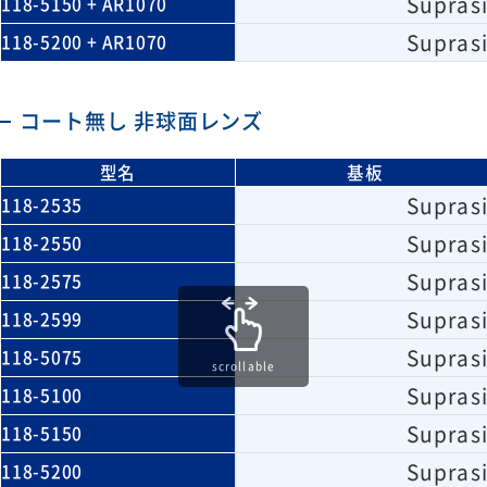
Suprasi
118-5150 + AR1070
Suprasi
118-5200 + AR1070
コート無し 非球面レンズ
型名
基板
Suprasi
118-2535
Suprasi
118-2550
Suprasi
118-2575
Suprasi
118-2599
Suprasi
118-5075
scrollable
Suprasi
118-5100
Suprasi
118-5150
Suprasi
118-5200