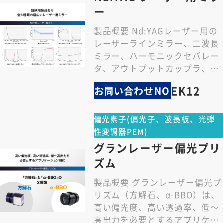
ー
製品概要 Nd:YAGレーザー用の
レーザーラインミラー、二波長
ミラー、ハーモニックセパレー
タ、アウトプットカップラ、リ
アミラー、ビームスプリッタな
EK12
お問い合わせNO
ど、幅広いレー…
偏光素子(偏光子、波長板、光弾
性変調器PEM)
グランレーザー偏光プリ
ズム
製品概要 グランレーザー偏光プ
リズム（方解石、α-BBO）は、
高い偏光度、高い透過率、低～
高出力を必要とするアプリケー