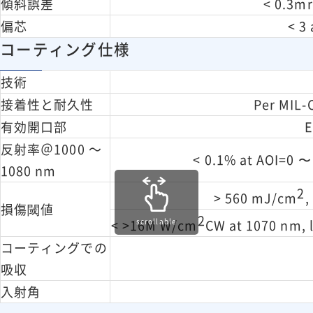
傾斜誤差
< 0.3m
偏芯
< 3
コーティング仕様
技術
接着性と耐久性
Per MIL-C
有効開口部
E
反射率＠1000 ～
< 0.1% at AOI=0 〜
1080 nm
2
> 560 mJ/cm
,
損傷閾値
2
scrollable
< >16M W/cm
CW at 1070 nm, 
コーティングでの
吸収
入射角