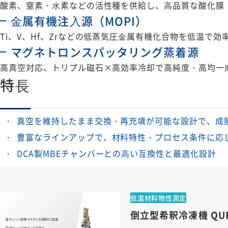
酸素、窒素・⽔素などの活性種を供給し、⾼品質な酸化膜
⾦属有機注⼊源（MOPI）
Ti、V、Hf、Zrなどの低蒸気圧⾦属有機化合物を低温で
マグネトロンスパッタリング蒸着源
高真空対応、トリプル磁石×高効率冷却で高純度・高均一
特⻑
真空を維持したまま交換・再充填が可能な設計で、成
豊富なラインアップで、材料特性・プロセス条件に応
DCA製MBEチャンバーとの⾼い互換性と最適化設計
低温材料物性測定
倒立型希釈冷凍機 QU