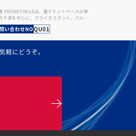
要 PROMETHEUSは、量⼦ドットベースの単
光⼦源を中⼼に、クライオスタット、パルス
ーザー、光学・電⼦モジュールを⼀体化した
QU01
問い合わせNO
ールインワン単⼀光⼦光源…
気軽にどうぞ。