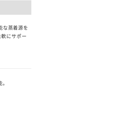
性能な蒸着源を
柔軟にサポー
能。