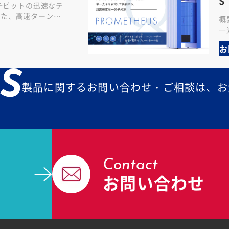
S
量⼦ビットの迅速なテ
れた、⾼速ターンア
概
凍機です。 特長 圧
⼀
3
レ
お
オ
S
製品に関するお問い合わせ・ご相談は、お
Contact
お問い合わせ