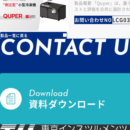
製品概要 「Quper」は、
ストと評価を⽬的に設計さ
ラウンドを誇る倒立型⼩型冷
LCG0
お問い合わせNO
倒的な冷却 / 昇温スピ…
製品一覧に戻る
CONTACT U
Download
資料ダウンロード