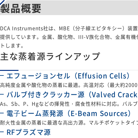
製品概要
DCA Instruments社は、MBE（分⼦線エピタキ
提供しています。⾦属、酸化物、III-V族化合物、⾦属
トします。
主な蒸着源ラインアップ
エフュージョンセル（Effusion Cells）
⾼純度⾦属や酸化物の蒸着に最適。⾼温対応（最⼤約200
バルブ付きクラッカー源（Valved Cracker
As、Sb、P、Hgなどの揮発性・腐⾷性材料に対応。バル
電⼦ビーム蒸発源（E-Beam Sources）
耐⽕性⾦属の蒸着に最適な⾼出⼒源。マルチポケットタイ
RFプラズマ源