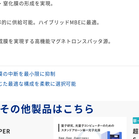
・窒化膜の形成を実現。
効率的に供給可能。ハイブリッドMBEに最適。
成膜を実現する高機能マグネトロンスパッタ源。
膜の中断を最⼩限に抑制
じた最適な構成を柔軟に選択可能
その他製品は
こちら
単
PER
超