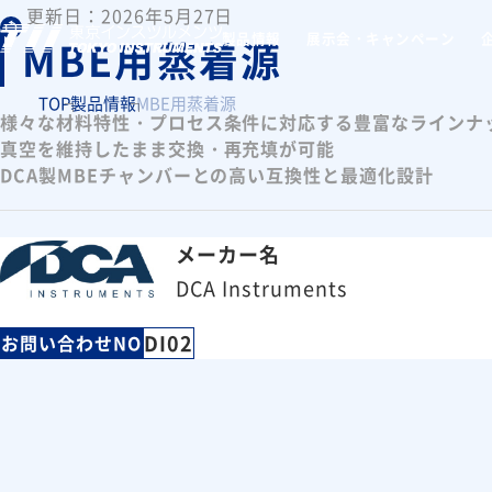
更新日：2026年5月27日
製品情報
展示会・キャンペーン
MBE用蒸着源
TOP
製品情報
MBE用蒸着源
様々な材料特性・プロセス条件に対応する豊富なラインナ
真空を維持したまま交換・再充填が可能
DCA製MBEチャンバーとの高い互換性と最適化設計
メーカー名
DCA Instruments
DI02
お問い合わせNO