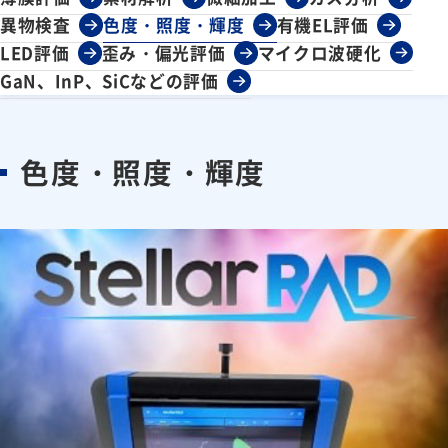
異物検査
色度・照度・輝度
有機EL評価
LED評価
歪み・偏光評価
マイクロ波硬化
GaN、InP、SiCなどの評価
色度・照度・輝度