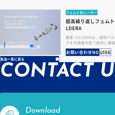
フェムト秒レーザー
超高繰り返しフェムト秒
LDERA
概要 CALDERAは、超短
⼒を共振器内部で劇的に増
度な外部共振器システムです。
UI06
お問い合わせNO
⾼い繰り返し周波数を維…
製品一覧に戻る
CONTACT U
Download