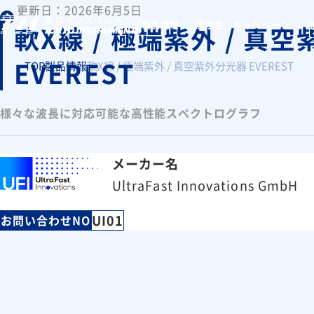
更新日：2026年6月5日
製品情報
展示会・キャンペーン
軟X線 / 極端紫外 / 真
EVEREST
TOP
製品情報
軟X線 / 極端紫外 / 真空紫外分光器 EVEREST
様々な波長に対応可能な高性能スペクトログラフ
メーカー名
UltraFast Innovations GmbH
UI01
お問い合わせNO