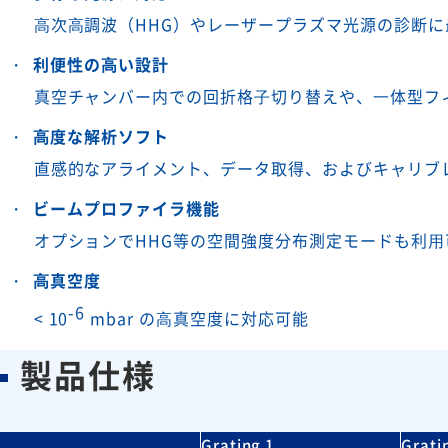
⾼次⾼調波（HHG）やレーザープラズマ光源の診断に
利便性の⾼い設計
真空チャンバー内での回折格⼦切り替えや、⼀体型フ
⾼度な解析ソフト
直感的なアライメント、データ取得、およびキャリブ
ビームプロファイラ機能
オプションでHHG等の空間強度分布測定モードも利⽤
⾼真空度
-6
< 10
mbar の⾼真空度に対応可能
製品仕様
Grating 1
Grati