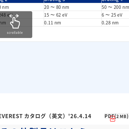
0 nm
20 〜 80 nm
50 〜 200 n
248 eV
15 〜 62 eV
6 〜 25 eV
 nm
0.11 nm
0.28 nm
scrollable
VEREST カタログ（英文）'26.4.14
PDF(
)
2 MB