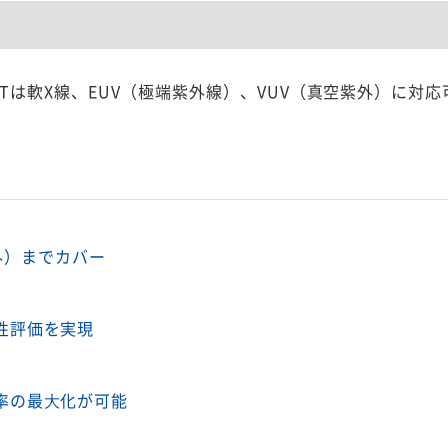
 EVERESTは軟X線、EUV（極端紫外線）、VUV（真空紫外）に
紫外）までカバー
性評価を実現
率の最⼤化が可能