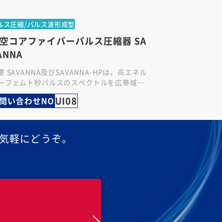
ルス圧縮/パルス波形成型
空コアファイバーパルス圧縮器 SA
ANNA
要 SAVANNA及びSAVANNA-HPは、⾼エネル
ーフェムト秒パルスのスペクトルを広帯域化
、極短パルスへと圧縮するハイエンド・コン
UI08
問い合わせNO
レッサーシステムで…
気軽にどうぞ。