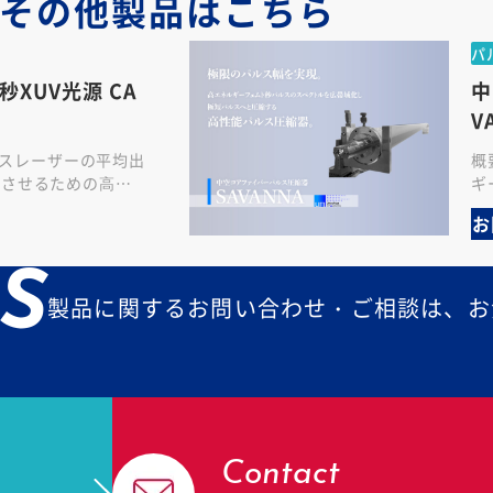
その他製品は
こちら
パ
XUV光源 CA
中
V
パルスレーザーの平均出
概
幅させるための⾼精
ギ
数10MHzという
し
お
プ
S
製品に関するお問い合わせ・ご相談は、お
Contact