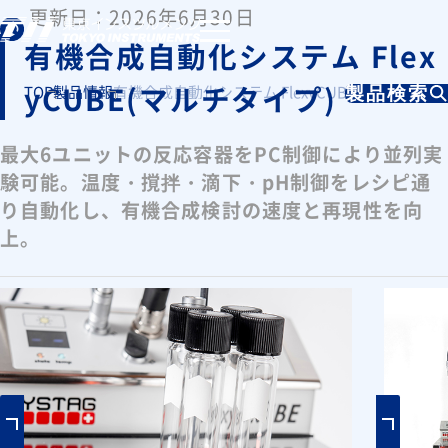
更新日：2026年6月30日
有機合成自動化システム Flex
yCUBE(マルチタイプ)
TOP
製品情報
有機合成自動化システム FlexyCUBE(マルチタイプ
製品検索
最大6ユニットの反応容器をPC制御により並列実
験可能。温度・撹拌・滴下・pH制御をレシピ通
り自動化し、有機合成検討の速度と再現性を向
上。