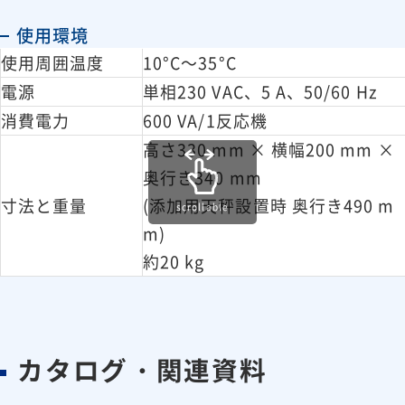
1反応器ごとに2系列、重量または
使用環境
流量制御、ペリスタポンプ使用
使用周囲温度
10°C～35°C
ペリスタポンプチューブ素材：N
電源
単相230 VAC、5 A、50/60 Hz
添加システム
ovoprene(標準)
消費電力
600 VA/1反応機
オプション
高さ330 mm × 横幅200 mm ×
Silicon、Viton、Chemsure
奥行き340 mm
1反応器ごとに2つ付属、秤量最大
添加用天秤
寸法と重量
(添加用天秤設置時 奥行き490 m
scrollable
2,000 g、最小値 0.1 g
m)
窒素または乾燥空気置換可能
約20 kg
GL14コネクターx4口接続可能
他
な、添加用ガラス器具1つ付き
ジムロート冷却器1つ付き
カタログ・関連資料