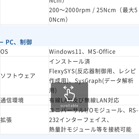
Ncm）
200～2000rpm / 25Ncm（最大5
0Ncm）
ホウケイ酸ガラス、4枚羽プロペ
ラ型
PC、制御
撹拌翼
オプション
OS
Windows11、MS-Office
ステンレス製、ハステロイ製、ア
インストール済
ンカー型など
FlexySYS(反応器制御用、レシピ
ソフトウェア
反応器フタ
作成用)、SysGraph(データ解析
器具接続口の数、
器具接続口x4つ、NSK 19/26
用)
大きさ
通信環境
有線LAN及び無線LAN対応
scrollable
反応器内温度、ジャケット温度、
ユニバーサルI/Oモジュール、RS-
撹拌回転数、トルク
拡張
232インターフェイス、
計測値
オプション
熱量計モジュール等を接続可能
pH、圧力、真空度など