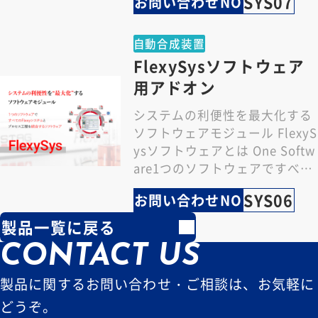
SYS07
お問い合わせNO
式により、様々な…
自動合成装置
FlexySysソフトウェア
用アドオン
システムの利便性を最大化する
ソフトウェアモジュール FlexyS
ysソフトウェアとは One Softw
are1つのソフトウェアですべて
のFlexyシステムとプ…
SYS06
お問い合わせNO
製品一覧に戻る
CONTACT US
製品に関するお問い合わせ・ご相談は、お気軽に
どうぞ。