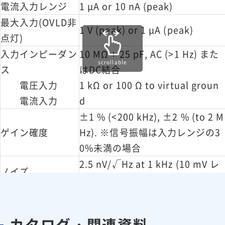
電流入力レンジ
1 μA or 10 nA (peak)
最大入力(OVLD非
1 V (peak) or 1 μA (peak)
点灯)
入力インピーダン
10 MΩ + 25 pF, AC (>1 Hz) また
scrollable
ス
はDC結合
電圧入力
1 kΩ or 100 Ω to virtual groun
電流入力
d
±1 % (<200 kHz), ±2 % (to 2 M
ゲイン確度
Hz). ※信号振幅は入力レンジの3
0%未満の場合
2.5 nV/√Hz at 1 kHz (10 mV レ
ノイズ
ンジ、代表値)
-80 dB (<100 kHz), -60 dB (>100
高調波歪み
kHz)
カタログ・関連資料