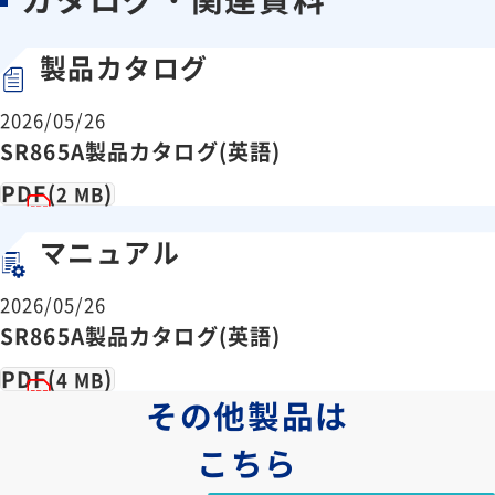
CMRR
90 dB at 1 kHz (DC結合)
ダイナミックリザ
120 dB (代表値)
製品カタログ
ーブ
参照信号チャンネル
2026/05/26
周波数レンジ
1 mHz～4 MHz
SR865A製品カタログ(英語)
10 MHz In/Out (他のSR865Aの内
PDF(
)
2 MB
タイムベース
部周波数の位相をロックします）
マニュアル
入力インピーダン
1 MΩまたは50 Ω
ス
2026/05/26
32
位相設定分解能
(360/2
) °
SR865A製品カタログ(英語)
位相ノイズ
<0.0001° rms at 1 kHz (100 ms,
PDF(
)
4 MB
内部参照信号
12 dB/oct)
その他製品は
外部参照信号
<0.001° rms at 1 kHz (100 ms, 1
こちら
(代表値)
2 dB/oct)