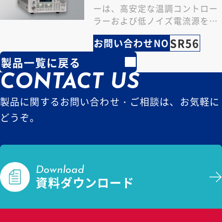
デジタル出力値のオフセットドリ
DC安定性
ーは、高安定な温調コントロー
フトなし
ラーおよび低ノイズ電流源を搭
時定数
1 μs～30 ks
載したレーザーダイオード（L
SR56
お問い合わせNO
D）用コントロ…
RCフィルタまたはガウシアン、
ローパスフィルタ
製品一覧に戻る
位相リニアフィルタ
CONTACT US
フィルタースロー
6, 12, 18または24 dB/oct rolloff
プ
製品に関するお問い合わせ・ご相談は、お気軽に
Synchronousフ
どうぞ。
4 kHz以下で有効
ィルタ
高調波除去
-80 dB
低レイテンシー出
リアパネルBlazeX 出力 出力遅
Download
力
延 <2 μs (+LPF rise/fall times)
資料ダウンロード
内部発振器
周波数
1 mHz～4 MHz
25 ppm + 30 μHz (内部タイムベ