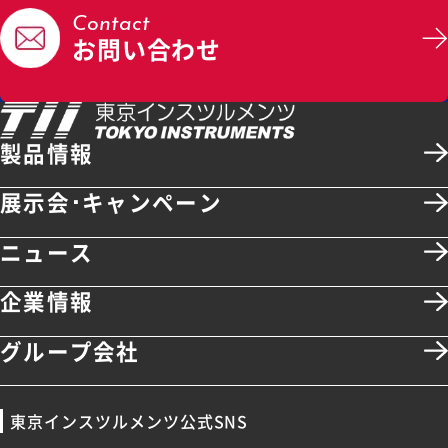
周波数確度
Contact
ース使用時)
お問い合わせ
10 MHz タイムベース入出力付
外部タイムベース
（リアパネル）
6桁または0.1 mHz (いずれか大き
周波数分解能
製品情報
い方)
サイン出力
展示会･キャンペーン
出力
差動またはシングルエンド出力
ニュース
出力インピーダン
50 Ω
ス
企業情報
1 nVrms～2 Vrms (差動出力 50
オーム負荷)
グループ会社
振幅
シングルエンド出力の場合は振幅
1/2, 高インピーダンス負荷接続時
東京インスツルメンツ公式SNS
は2倍