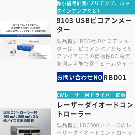
Sine Out to signal In (200 mVr
微小信号計測(プリアンプ、ロッ
ms)
クインアンプなど）
位相ドリフト(代
9103 USBピコアンメー
<0.002°/°C < 20 kHz (DC結合)
表値)
ター
<0.02°/°C < 200 kHz
<0.2°/°C < 4 MHz
製品概要 RBD社のピコアンメー
N × frefを検出 ただしN<99か
ターは、ピコアンペアからミリ
高調波検出
アンペアまでの両極性DC 電流
つ(N × fref ) < 4 MHz
を測定可能で電子ビームやイオ
f
=│f
– f
│を検出
dual
int
ext
ンビーム、質量分析等の微小電
デュアル F リフ
RBD01
お問い合わせNO
ただし、全ての周波数が4MHz未
流測定に最適で…
ァレンス
満であること
CWレーザー用ドライバー電源
SR540型オプティカルチョッパー
チョッパー リフ
レーザーダイオードコン
の周波数ロック可能(Aux Out 4使
ァレンス
トローラー
用、内部参照信号と同期)
製品概要 LDC500シリーズのレ
デモジュレータ
ーザーダイオードコントローラ