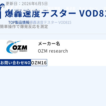
更新日：2026年6月5日
製品情報
展示会・キャンペーン
爆轟速度テスター VOD8
TOP
製品情報
爆轟速度テスター VOD815
簡単操作で爆発反応を測定
メーカー名
OZM research
OZM16
お問い合わせNO