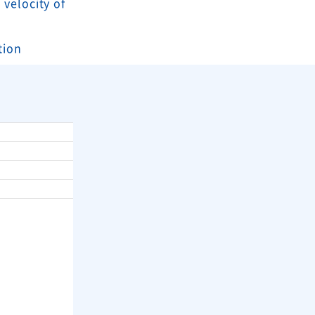
 velocity of
tion