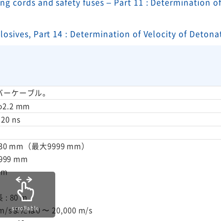
ng cords and safety fuses – Part 11 : Determination of
losives, Part 14 : Determination of Velocity of Detona
バーケーブル。
φ2.2 mm
20 ns
30 mm（最大9999 mm）
99 mm
mm
 80 m
scrollable
m/sまたは0 〜 20,000 m/s