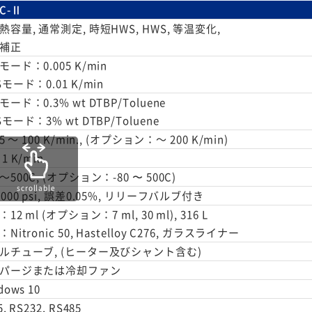
C-Ⅱ
熱容量, 通常測定, 時短HWS, HWS, 等温変化,
補正
モード：0.005 K/min
モード：0.01 K/min
ード：0.3% wt DTBP/Toluene
モード：3% wt DTBP/Toluene
05 ～ 100 K/min., (オプション：～ 200 K/min)
1 K/min
500C, (オプション：-80 〜 500C)
scrollable
000 psi, 誤差0.05%, リリーフバルブ付き
12 ml (オプション：7 ml, 30 ml), 316 L
Nitronic 50, Hastelloy C276, ガラスライナー
ルチューブ, (ヒーター及びシャント含む)
パージまたは冷却ファン
dows 10
5, RS232, RS485