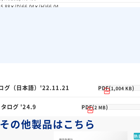
55.88✕(D)66.04✕(H)66.04,
開口時(H)114.3
g
グ（日本語）'22.11.21
PDF(
)
1,004 KB
ログ '24.9
PDF(
)
2 MB
その他製品は
こちら
熱