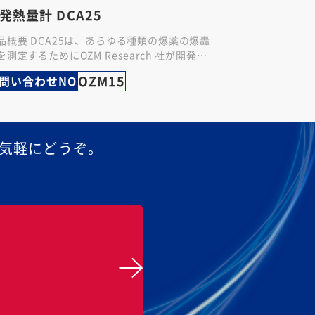
発熱量計 DCA25
品概要 DCA25は、あらゆる種類の爆薬の爆轟
を測定するためにOZM Research 社が開発・
造した等温式（イソペリボリック）熱量計で
OZM15
問い合わせNO
。 さらに、燃…
気軽にどうぞ。