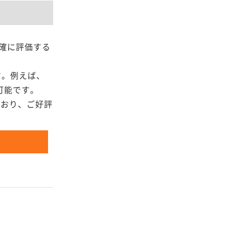
確に評価する
。
す。例えば、
可能です。
ており、ご好評