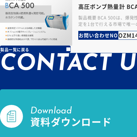
高圧ボンブ熱量計 BCA
製品概要 BCA 500は、爆
定を1台で⾏える市場で唯⼀
ーションです。本装置は、
OZM1
お問い合わせNO
キャリブレーション、⾼圧
製品一覧に戻る
CONTACT U
Download
資料ダウンロード