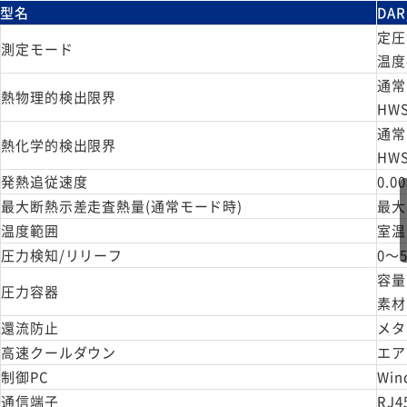
型名
DAR
定圧
測定モード
温度
通常
熱物理的検出限界
HWS
通常モ
熱化学的検出限界
HWS
発熱追従速度
0.0
最大断熱示差走査熱量(通常モード時)
最大 
温度範囲
室温～
圧力検知/リリーフ
0～5
容量：
圧力容器
素材：
還流防止
メタ
高速クールダウン
エア
制御PC
Win
通信端子
RJ4