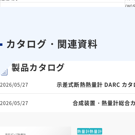
(W)
寸法 (cm)
最大
重量
75 k
カタログ・関連資料
製品カタログ
示差式断熱熱量計 DARC カタロ
2026/05/27
合成装置・熱量計総合カタ
2026/05/27
熱量計
熱量計