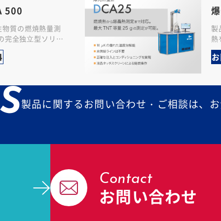
 500
爆
発性物質の燃焼熱量測
製
の完全独⽴型ソリュ
熱
優れた分解能、電⼦
製
4
お
…
す
S
製品に関するお問い合わせ・ご相談は、お
Contact
お問い合わせ