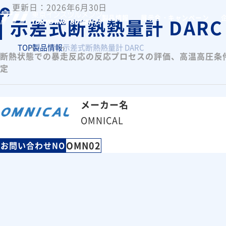
更新日：2026年6月30日
製品情報
展示会・キャンペーン
示差式断熱熱量計 DARC
TOP
製品情報
示差式断熱熱量計 DARC
断熱状態での暴走反応の反応プロセスの評価、高温高圧条
定
メーカー名
OMNICAL
OMN02
お問い合わせNO