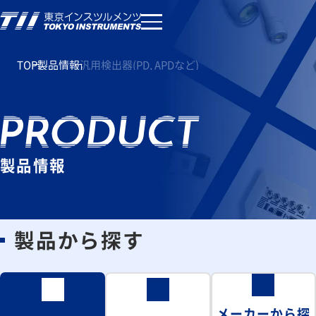
TOP
製品情報
汎用検出器(PD, APDなど)
製品情報
製品から探す
メーカーから探