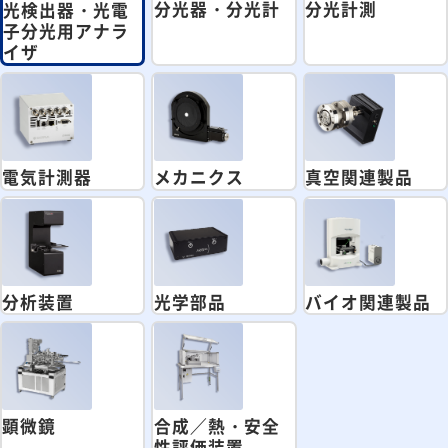
分光器・分光計
分光計測
光検出器・光電
子分光用アナラ
イザ
電気計測器
メカニクス
真空関連製品
分析装置
光学部品
バイオ関連製品
顕微鏡
合成／熱・安全
性評価装置