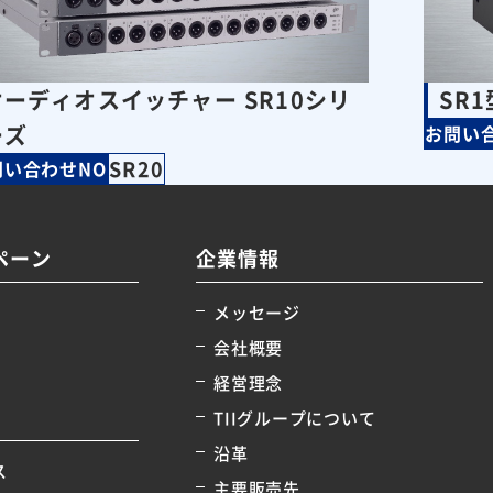
オーディオスイッチャー SR10シリ
SR
ーズ
お問い
SR20
問い合わせNO
ペーン
企業情報
メッセージ
会社概要
経営理念
TIIグループについて
沿革
ス
主要販売先