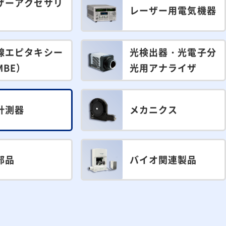
ザーアクセサリ
レーザー用電気機器
線エピタキシー
光検出器・光電子分
MBE）
光用アナライザ
計測器
メカニクス
部品
バイオ関連製品