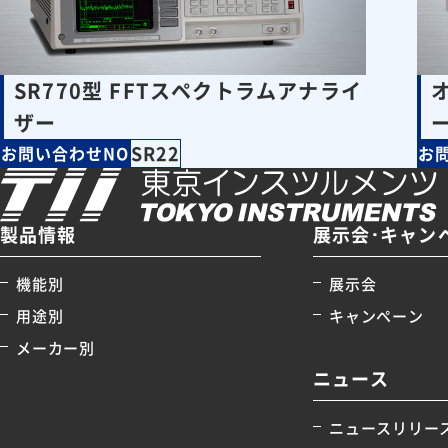
SR770型 FFTスペクトラムアナライ
ザー
SR22
お問い合わせNO
お
製品情報
展示会･キャン
機能別
展示会
用途別
キャンペーン
メーカー別
ニュース
ニュースリリー