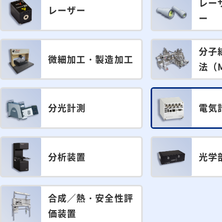
レー
レーザー
ー
分子
微細加工・製造加工
法（
分光計測
電気
分析装置
光学
合成／熱・安全性評
価装置