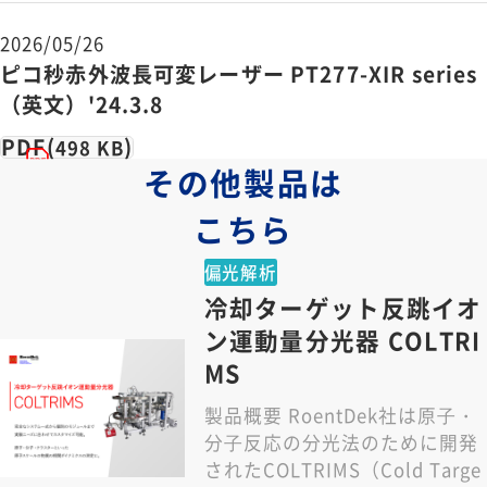
使用環境クラス
ISO Class
2026/05/26
ピコ秒赤外波長可変レーザー PT277-XIR series
（英文）'24.3.8
PDF(
)
498 KB
その他製品は
こちら
偏光解析
冷却ターゲット反跳イオ
ン運動量分光器 COLTRI
MS
製品概要 RoentDek社は原⼦・
分⼦反応の分光法のために開発
されたCOLTRIMS（Cold Targe