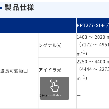
製品仕様
PPT277-SIモ
1403 ～ 2020 
（7172 ～ 4951
シグナル光
-1
m
）
2250 ～ 4400 
（4444 ～ 2273
アイドラ光
波長可変範囲
-1
m
）
DFG
－
scrollable