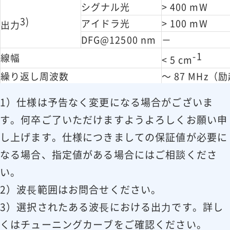
シグナル光
> 400 mW
3)
アイドラ光
> 100 mW
出力
DFG@12500 nm
－
-1
線幅
< 5 cm
繰り返し周波数
～ 87 MHz
パルス幅
～ 8 ps
1）仕様は予告なく変更になる場合がございま
4)
2
～ 3 mm @ 30
ビーム径
@1/e
強度
す。何卒ご了いただけますようよろしくお願い申
5)
< 5 mrad @ 1
ビーム拡がり角
し上げます。仕様につきましての保証値が必要に
ビーム位置安定性
< 5 μrad @ 16
なる場合、指定値がある場合にはご相談くださ
偏光
い。
シグナル光、アイドラ光
linear, vertica
2）波⻑範囲はお問合せください。
DFG
－
3）選択されたある波⻑における出⼒です。詳し
高速波長掃引
くはチューニングカーブをご確認ください。