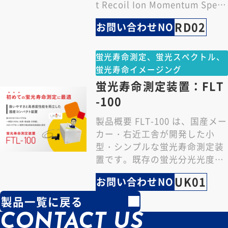
t Recoil Ion Momentum Spe
c…
RD02
お問い合わせNO
蛍光寿命測定、蛍光スペクトル、
蛍光寿命イメージング
蛍光寿命測定装置：FLT
-100
製品概要 FLT-100 は、国産メー
カー・右近工舎が開発した小
型・シンプルな蛍光寿命測定装
置です。既存の蛍光分光光度計
（例 : 日立 F-7000 シリーズ）
UK01
お問い合わせNO
…
製品一覧に戻る
CONTACT US