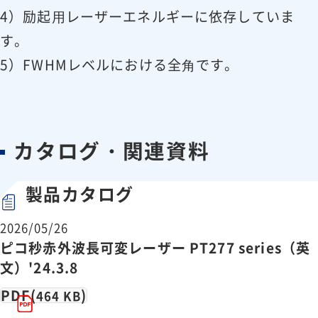
シグナル光（1400 〜 2020 nm）
< 4 s
4）励起⽤レーザーエネルギーに依存していま
アイドラ光（2250 〜 4400 nm）
< 4 s
す。
DFG（5000 〜 16000 nm）
－
5）FWHMレベルにおける全⾓です。
繰り返し周波数変調（AOM変調）
0 ～ 2 MHz
レーザーヘッドサイズ
320 x 766 x 2
電源ユニットサイズ
483 x 140 x 3
チラーサイズ
290 x 420 x 2
カタログ・関連資料
アンビリカルケーブル
2.5 m
冷却方式
水冷-空冷
製品カタログ
環境温度
22 ± 2 ℃
室内温度安定性
± 1 ℃
2026/05/26
ピコ秒赤外波長可変レーザー PT277 series（英
環境湿度
< 80 %（結
文）'24.3.8
要求電源
100-240 V、単
PDF(
)
464 KB
消費電力
< 1 kW