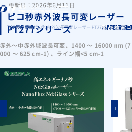
更新日：2026年6月11日
ピコ秒赤外波長可変レーザー
PT277シリーズ
TOP
製品情報
ピコ秒赤外波長可変レーザー PT277シリーズ
製品検索
赤外～中赤外域波長可変、1400 ～ 16000 nm (7
000 ～ 625 cm-1) 、ライン幅<5 cm-1