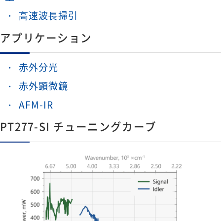
⾼速波⻑掃引
アプリケーション
赤外分光
赤外顕微鏡
AFM-IR
PT277-SI チューニングカーブ