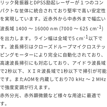
リック発振器とDPSS励起レーザーが１つのコン
パクトな筐体に統合されており堅牢で高い安定性
を実現しています。近赤外から中赤外まで幅広い
-1
波長域 1400 ～ 16000 nm (7000 ～ 625 cm
)
-1
を出力します。ライン幅は全域で5 cm
以下で
す。波長掃引はクローズドループマイクロステッ
ピングモーターにより完全に自動化されており、
高速波長掃引にも対応しており、アイドラ波長域
で2秒以下、ＸＩＲ波長域で1秒以下で掃引が可能
です。またAOMを内蔵しており70 kHz ～ 2 MHz
で強度変調が行えます。
赤外分光、赤外顕微鏡など様々な用途に最適で
す。