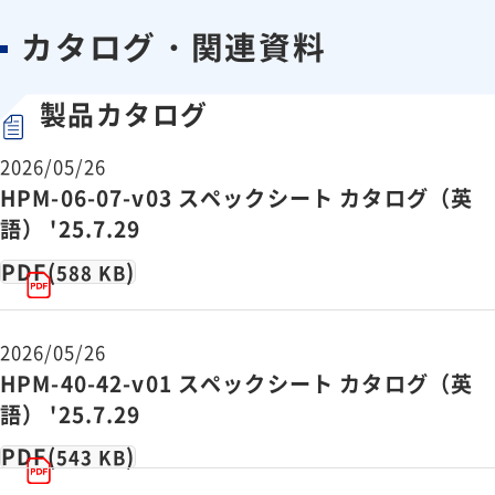
> 10 MHz
カウントレート
カタログ・関連資料
過大光
> 15 MHz
安全停止レベル
製品カタログ
出力信号
50 mV、50Ω
出力信号極性
negative（負極）
2026/05/26
出力信号幅（FWH
HPM-06-07-v03 スペックシート カタログ（英
850 ps
M）
語） '25.7.29
出力信号
PDF(
)
588 KB
SMA
コネクター
DCC-100PCIE（PCI-Expressボード）
電源
2026/05/26
もしくはDCU-400 / DCU-800（U
HPM-40-42-v01 スペックシート カタログ（英
検出器寸法
170（W） × 60（H） × 90（L） mm
語） '25.7.29
入射ポート
Cマウント、DCS-120、LSM 710/780/
PDF(
)
543 KB