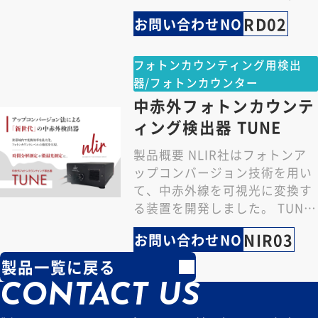
c…
RD02
お問い合わせNO
フォトンカウンティング用検出
器/フォトンカウンター
中赤外フォトンカウンテ
ィング検出器 TUNE
製品概要 NLIR社はフォトンア
ップコンバージョン技術を用い
て、中赤外線を可視光に変換す
る装置を開発しました。 TUNE
は、狭帯域内で変換効率を最大
NIR03
お問い合わせNO
化するよう設…
製品一覧に戻る
CONTACT US