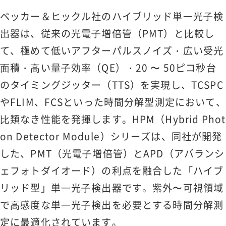
ベッカー＆ヒックル社のハイブリッド単⼀光⼦検
出器は、従来の光電⼦増倍管（PMT）と⽐較し
て、極めて低いアフターパルスノイズ・広い受光
⾯積・⾼い量⼦効率（QE）・20 〜 50ピコ秒台
のタイミングジッター（TTS）を実現し、TCSPC
やFLIM、FCSといった時間分解型測定において、
⽐類なき性能を発揮します。HPM（Hybrid Phot
on Detector Module）シリーズは、同社が開発
した、PMT（光電⼦増倍管）とAPD（アバランシ
ェフォトダイオード）の利点を融合した「ハイブ
リッド型」単⼀光⼦検出器です。紫外〜可視領域
で⾼感度な単⼀光⼦検出を必要とする時間分解測
定に最適化されています。