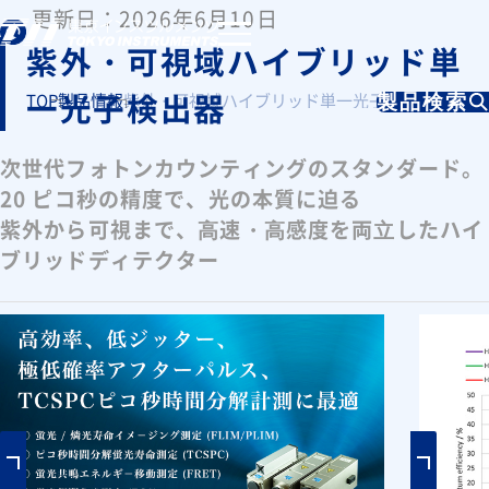
更新日：2026年6月10日
紫外・可視域ハイブリッド単
一光子検出器
TOP
製品情報
紫外・可視域ハイブリッド単一光子検出器
製品検索
次世代フォトンカウンティングのスタンダード。
20 ピコ秒の精度で、光の本質に迫る
紫外から可視まで、⾼速・⾼感度を両⽴したハイ
ブリッドディテクター