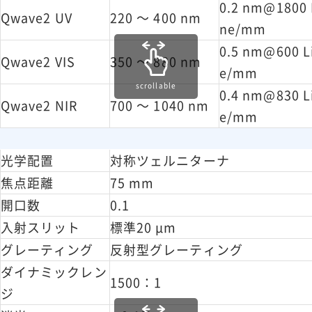
0.2 nm@1800 
消費電力
Qwave2 UV
220 ～ 400 nm
不要)
ne/mm
PC OS
Windows 7、8、10、Vista、XP
0.5 nm@600 L
Qwave2 VIS
350 ～ 880 nm
動作温度
-15℃ ～ 60℃
e/mm
保管温度
-25℃ ～ 70℃
scrollable
0.4 nm@830 L
Qwave2 NIR
700 ～ 1040 nm
寸法
64.0 × 42.0 × 14.5 mm
e/mm
重量
60g
光学配置
対称ツェルニターナ
焦点距離
75 mm
開口数
0.1
入射スリット
標準20 μm
グレーティング
反射型グレーティング
ダイナミックレン
1500：1
ジ