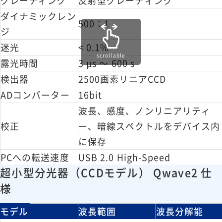
グレーティング
反射型グレーティング
ダイナミックレン
500：1
ジ
迷光
< 0.1%
scrollable
露光時間
3 μs ～ 600 s
検出器
2500画素リニアCCD
ADコンバーター
16bit
波長、感度、ノンリニアリティ
校正
ー、暗線スペクトルをデバイス内
に保存
PCへの転送速度
USB 2.0 High-Speed
超小型分光器（CCDモデル） Qwave2 仕
コネクター
SMA
様
USB2.0(Type-Cコネクタ)(標準)
インターフェイス
UART(serial)、SPI、I2C(対応可)
モデル
波長範囲
波長分解能
5VDC、130 mA(USB経由、電源