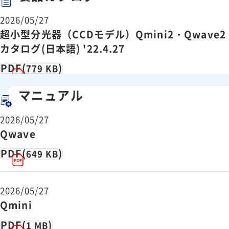
保管温度
-25℃ ～ 70℃
寸法
89.5 × 68.0 × 19.5 mm
2026/05/27
超小型分光器（CCDモデル）Qmini2・Qwave2
重量
155g
カタログ(日本語) '22.4.27
PDF(
)
779 KB
マニュアル
2026/05/27
Qwave
PDF(
)
649 KB
2026/05/27
Qmini
PDF(
)
1 MB