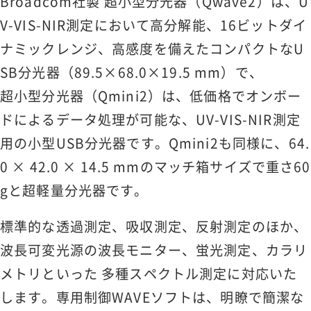
Broadcom社製 超小型分光器（Qwave2）は、U
V-VIS-NIR測定において高分解能、16ビットダイ
ナミックレンジ、高感度を備えたコンパクトなU
SB分光器（89.5×68.0×19.5 mm）で、
超小型分光器（Qmini2）は、低価格でオンボー
ドによるデータ処理が可能な、UV-VIS-NIR測定
用の小型USB分光器です。Qmini2も同様に、64.
0 × 42.0 × 14.5 mmのマッチ箱サイズで重さ60
gと超軽量分光器です。
標準的な透過測定、吸収測定、反射測定のほか、
波長可変光源の波長モニター、蛍光測定、カラリ
メトリといった 多種スペクトル測定に対応いた
します。専用制御WAVEソフトは、明瞭で簡潔な