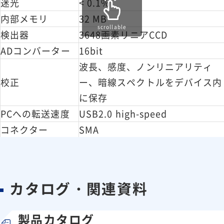
迷光
< 0.1%
内部メモリ
32 MB
scrollable
検出器
3648画素リニアCCD
ADコンバーター
16bit
波長、感度、ノンリニアリティ
校正
ー、暗線スペクトルをデバイス内
に保存
PCへの転送速度
USB2.0 high-speed
コネクター
SMA
インターフェイス
USB2.0 with type C connector
5VDC、200 mA
消費電力
(USB経由、電源不要)
カタログ・関連資料
PC OS
Windows 7、8、10、Vista、XP
動作温度
-15℃ ～ 60℃
製品カタログ