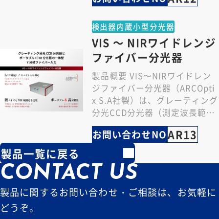
検出器内蔵小型分光器
VIS ～ NIRワイドレンジ
ファイバー分光器
製品概要 VIS～NIRワイドレン
ジファイバー分光器（ARCOpti
x S.A社製）は、グレーティング
分光CCD分光器（測定波長範囲
350 ～ 1000 nm）…
AR13
お問い合わせNO
製品一覧に戻る
CONTACT US
製品に関するお問い合わせ・ご相談は、お気軽に
どうぞ。