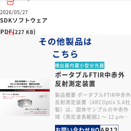
2026/05/27
SDKソフトウェア
PDF(
)
227 KB
その他製品は
こちら
検出器内蔵小型分光器
ポータブルFTIR中赤外
反射測定装置
製品概要 ポータブルFTIR中赤外
反射測定装置（ARCOptix S.A社
製）は、固体サンプルの中赤外
域（測定波長範囲2 ～ 12 μm）
の拡散反射・鏡面反射を…
AR12
お問い合わせNO