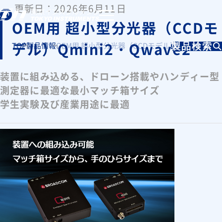
更新日：2026年6月11日
OEM用 超小型分光器（CCDモ
デル）Qmini2・Qwave2
TOP
製品情報
OEM用 超小型分光器（CCDモデル）Qmini2・Qwa
製品検索
装置に組み込める、ドローン搭載やハンディー型
測定器に最適な最小マッチ箱サイズ
学生実験及び産業用途に最適