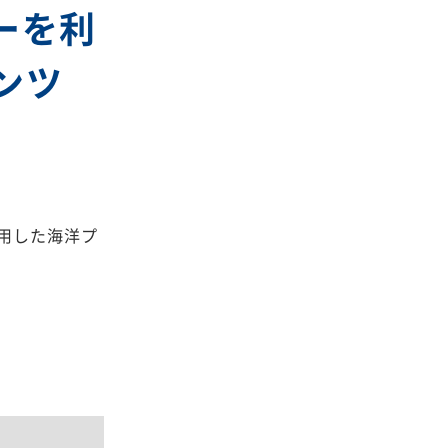
ーを利
ンツ
用した海洋プ