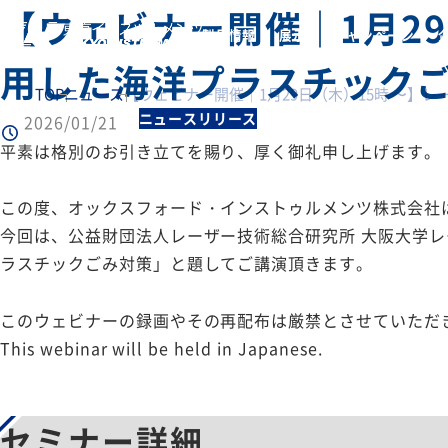
【ウェビナー開催｜1月29
製品情報
展示会・キャンペーン
用した海洋プラスチックご
TOP
ニュース
【ウェビナー開催｜1月29日（木）15時 〜】
ニュースリリース
2026/01/21
平素は格別のお引き立てを賜り、厚く御礼申し上げます。
この度、オックスフォード・インストゥルメンツ株式会社は1
今回は、公益財団法人レーザー技術総合研究所 大阪大学レ
ラスチックごみ対策」と題してご講演頂きます。
このウェビナーの録画やその再配布は厳禁とさせていただ
This webinar will be held in Japanese.
セミナー詳細