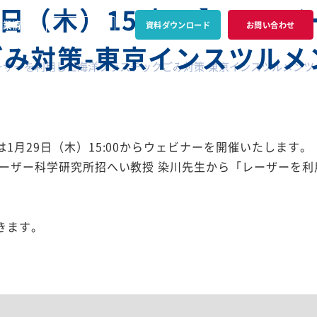
日（木）15時 〜】レーザ
企業情報
資料ダウンロード
お問い合わせ
み対策-東京インスツルメ
レーザーを利用した海洋プラスチックごみ対策-東京インスツルメンツ
月29日（木）15:00からウェビナーを開催いたします。
ーザー科学研究所招へい教授 染川先生から「レーザーを利
きます。